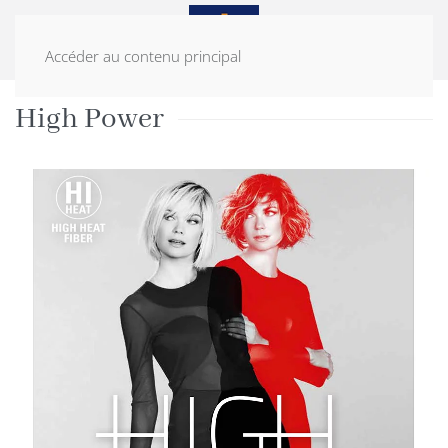
Accéder au contenu principal
ACCUEIL
PERRUQUES
HIGH POWER
High Power