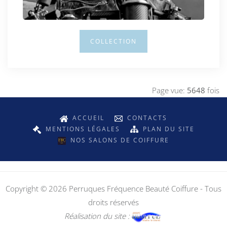
COLLECTION
Page vue:
5648
fois
ACCUEIL
CONTACTS
MENTIONS LÉGALES
PLAN DU SITE
NOS SALONS DE COIFFURE
Copyright © 2026 Perruques Fréquence Beauté Coiffure - Tous
droits réservés
Réalisation du site :